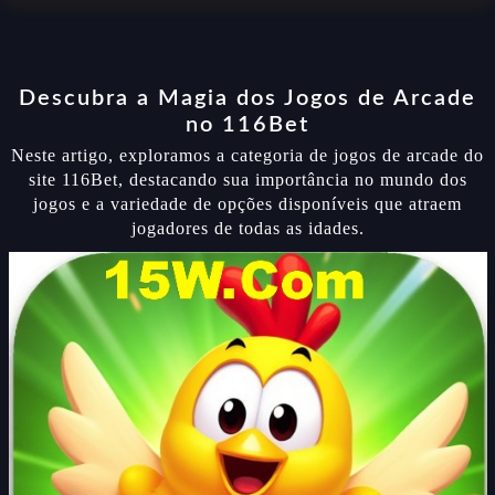
Descubra a Magia dos Jogos de Arcade
no 116Bet
Neste artigo, exploramos a categoria de jogos de arcade do
site 116Bet, destacando sua importância no mundo dos
jogos e a variedade de opções disponíveis que atraem
jogadores de todas as idades.