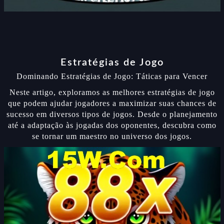
Estratégias de Jogo
Dominando Estratégias de Jogo: Táticas para Vencer
Neste artigo, exploramos as melhores estratégias de jogo
que podem ajudar jogadores a maximizar suas chances de
sucesso em diversos tipos de jogos. Desde o planejamento
até a adaptação às jogadas dos oponentes, descubra como
se tornar um maestro no universo dos jogos.