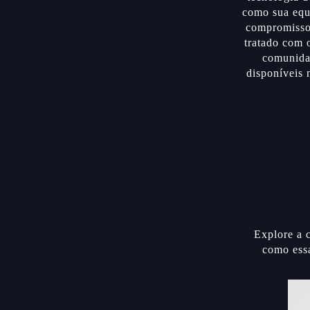
como sua equi
compromisso 
tratado com o
comunidad
disponíveis 
Explore a 
como essa