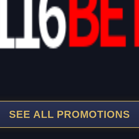
SEE ALL PROMOTIONS