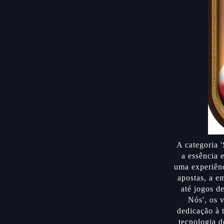
A categoria 
a essência 
uma experiênc
apostas, a e
até jogos d
Nós', os v
dedicação à 
tecnologia d