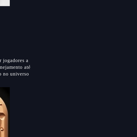
r jogadores a
anejamento até
o no universo