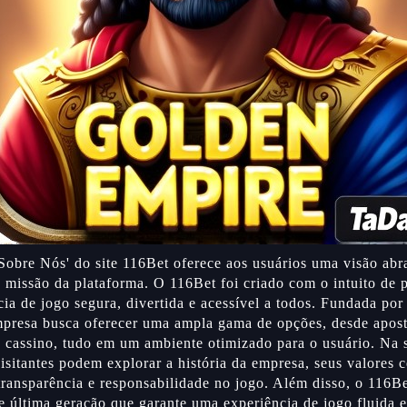
'Sobre Nós' do site 116Bet oferece aos usuários uma visão abr
e missão da plataforma. O 116Bet foi criado com o intuito de 
ia de jogo segura, divertida e acessível a todos. Fundada por 
mpresa busca oferecer uma ampla gama de opções, desde apost
e cassino, tudo em um ambiente otimizado para o usuário. Na 
isitantes podem explorar a história da empresa, seus valores c
transparência e responsabilidade no jogo. Além disso, o 116Be
e última geração que garante uma experiência de jogo fluida 