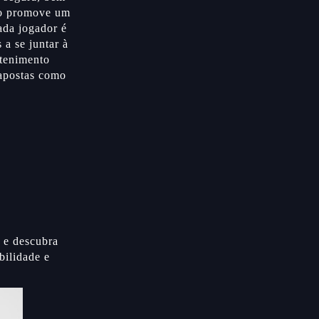
ção promove um
ada jogador é
 a se juntar à
etenimento
 apostas como
 e descubra
bilidade e