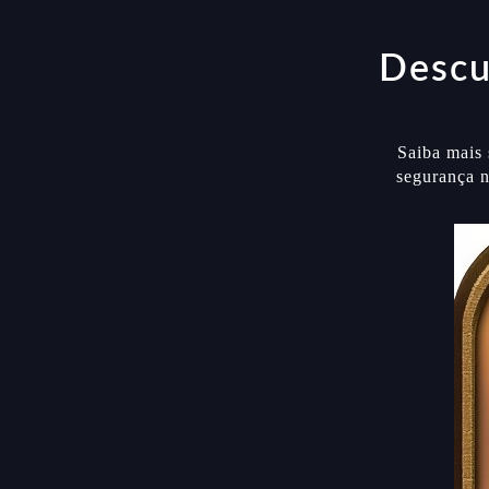
Descu
Saiba mais 
segurança n