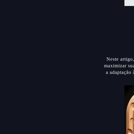
Neste artigo
maximizar sua
a adaptação 