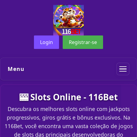
Login
Registrar-se
Menu
🎰 Slots Online - 116Bet
Descubra os melhores slots online com jackpots
progressivos, giros grátis e bônus exclusivos. Na
116Bet, você encontra uma vasta coleção de jogos
de slots das principais desenvolvedoras do