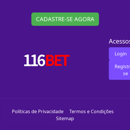
CADASTRE-SE AGORA
Acesso
Login
Registr
se
Políticas de Privacidade
Termos e Condições
Sitemap