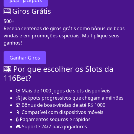
Jogar Jackpots
🎰 Giros Grátis
500+
Receba centenas de giros grátis como bônus de boas-
vindas e em promoções especiais. Multiplique seus
ganhos!
Ganhar Giros
🎰 Por que escolher os Slots da
116Bet?
🎯 Mais de 1000 jogos de slots disponíveis
💰 Jackpots progressivos que chegam a milhões
🎁 Bônus de boas-vindas de até R$ 1000
📱 Compatível com dispositivos móveis
🔒 Pagamentos seguros e rápidos
🎮 Suporte 24/7 para jogadores