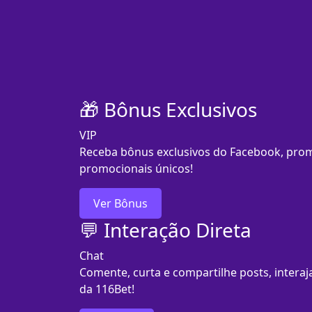
🎁 Bônus Exclusivos
VIP
Receba bônus exclusivos do Facebook, prom
promocionais únicos!
Ver Bônus
💬 Interação Direta
Chat
Comente, curta e compartilhe posts, intera
da 116Bet!