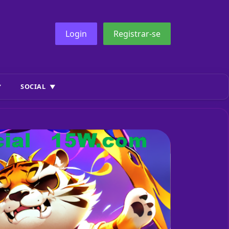
Login
Registrar-se
SOCIAL