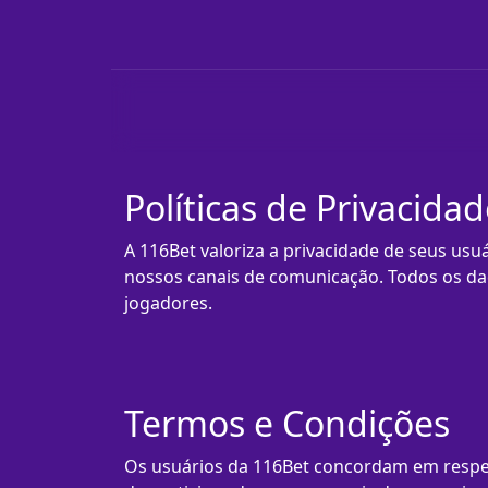
Políticas de Privacida
A 116Bet valoriza a privacidade de seus us
nossos canais de comunicação. Todos os dad
jogadores.
Termos e Condições
Os usuários da 116Bet concordam em respeit