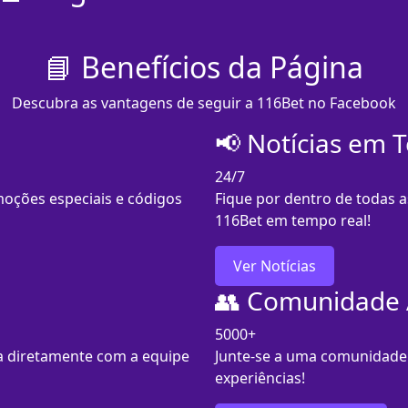
📘 Benefícios da Página
Descubra as vantagens de seguir a 116Bet no Facebook
📢 Notícias em 
24/7
oções especiais e códigos
Fique por dentro de todas 
116Bet em tempo real!
Ver Notícias
👥 Comunidade 
5000+
ja diretamente com a equipe
Junte-se a uma comunidade 
experiências!