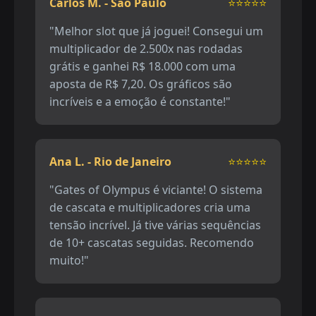
Carlos M. - São Paulo
⭐⭐⭐⭐⭐
"Melhor slot que já joguei! Consegui um
multiplicador de 2.500x nas rodadas
grátis e ganhei R$ 18.000 com uma
aposta de R$ 7,20. Os gráficos são
incríveis e a emoção é constante!"
Ana L. - Rio de Janeiro
⭐⭐⭐⭐⭐
"Gates of Olympus é viciante! O sistema
de cascata e multiplicadores cria uma
tensão incrível. Já tive várias sequências
de 10+ cascatas seguidas. Recomendo
muito!"