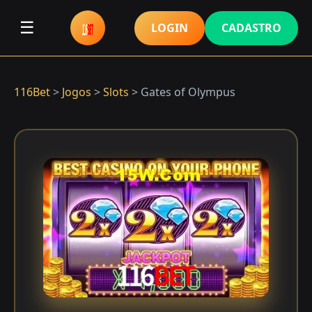
☰
LOGIN
CADASTRO
116Bet
>
Jogos
>
Slots
> Gates of Olympus