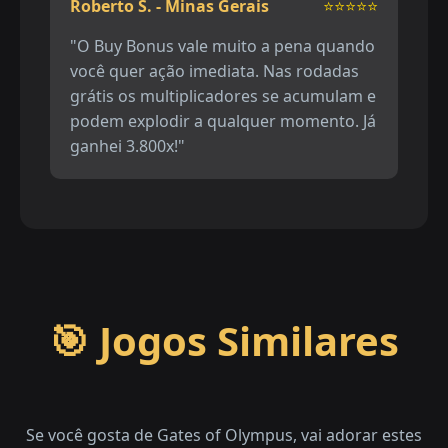
Roberto S. - Minas Gerais
⭐⭐⭐⭐⭐
"O Buy Bonus vale muito a pena quando
você quer ação imediata. Nas rodadas
grátis os multiplicadores se acumulam e
podem explodir a qualquer momento. Já
ganhei 3.800x!"
🎯 Jogos Similares
Se você gosta de Gates of Olympus, vai adorar estes