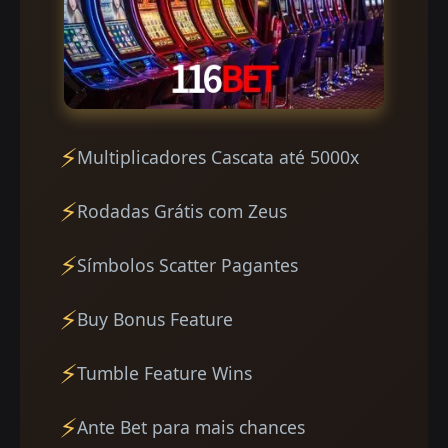
Multiplicadores Cascata até 5000x
Rodadas Grátis com Zeus
Símbolos Scatter Pagantes
Buy Bonus Feature
Tumble Feature Wins
Ante Bet para mais chances