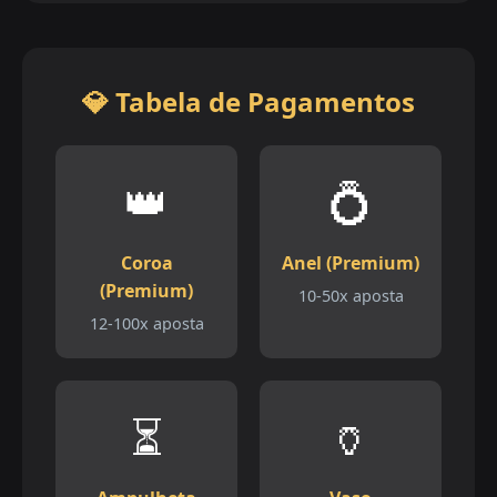
💎 Tabela de Pagamentos
👑
💍
Coroa
Anel (Premium)
(Premium)
10-50x aposta
12-100x aposta
⏳
🏺