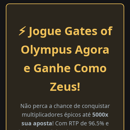
⚡ Jogue Gates of
Olympus Agora
e Ganhe Como
Zeus!
Não perca a chance de conquistar
multiplicadores épicos até
5000x
sua aposta
! Com RTP de 96.5% e