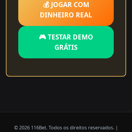
💰 JOGAR COM
DINHEIRO REAL
🎮 TESTAR DEMO
GRÁTIS
© 2026 116Bet. Todos os direitos reservados. |