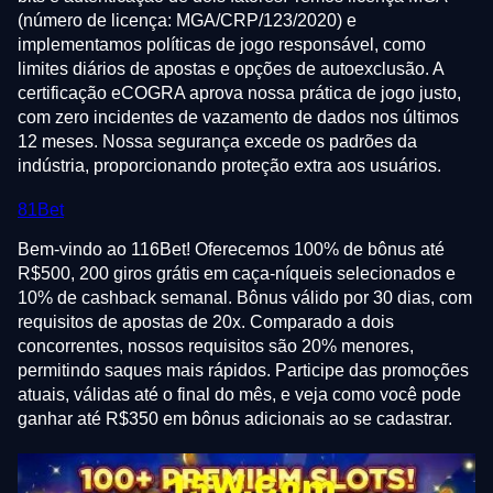
(número de licença: MGA/CRP/123/2020) e
implementamos políticas de jogo responsável, como
limites diários de apostas e opções de autoexclusão. A
certificação eCOGRA aprova nossa prática de jogo justo,
com zero incidentes de vazamento de dados nos últimos
12 meses. Nossa segurança excede os padrões da
indústria, proporcionando proteção extra aos usuários.
81Bet
Bem-vindo ao 116Bet! Oferecemos 100% de bônus até
R$500, 200 giros grátis em caça-níqueis selecionados e
10% de cashback semanal. Bônus válido por 30 dias, com
requisitos de apostas de 20x. Comparado a dois
concorrentes, nossos requisitos são 20% menores,
permitindo saques mais rápidos. Participe das promoções
atuais, válidas até o final do mês, e veja como você pode
ganhar até R$350 em bônus adicionais ao se cadastrar.