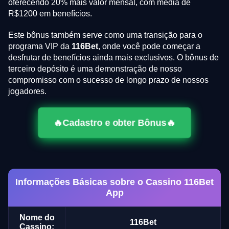
oferecendo 20% mais valor mensal, com média de
R$1200 em benefícios.
Este bônus também serve como uma transição para o
programa VIP da
116Bet
, onde você pode começar a
desfrutar de benefícios ainda mais exclusivos. O bônus de
terceiro depósito é uma demonstração de nosso
compromisso com o sucesso de longo prazo de nossos
jogadores.
🔥Cadastro e obter Bônus🔥
Informações Básicas sobre o Cassino 116Bet
App
Nome do
116Bet
Cassino: