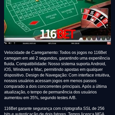
Velocidade de Carregamento: Todos os jogos no 116Bet
carregam em até 2 segundos, garantindo uma experiência
fluida. Compatibilidade: Nosso sistema suporta Android,
iOS, Windows e Mac, permitindo apostas em qualquer
dispositivo. Design de Navegação: Com interface intuitiva,
nossos usuários acessam jogos em menos passos
comparado a dois concorrentes principais. Após a última
atualização, o tempo de permanência dos usuários
aumentou em 35%, segundo testes A/B.
116Bet garante segurança com criptografia SSL de 256
bits e autenticação de dois fatores. Temos licença MGA