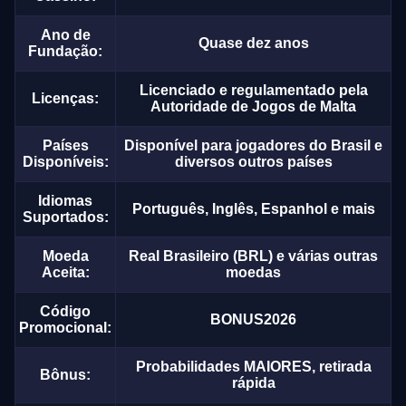
Ano de
Quase dez anos
Fundação:
Licenciado e regulamentado pela
Licenças:
Autoridade de Jogos de Malta
Países
Disponível para jogadores do Brasil e
Disponíveis:
diversos outros países
Idiomas
Português, Inglês, Espanhol e mais
Suportados:
Moeda
Real Brasileiro (BRL) e várias outras
Aceita:
moedas
Código
BONUS2026
Promocional:
Probabilidades MAIORES, retirada
Bônus:
rápida